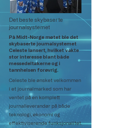
Det beste skybaserte
journalsystemet
På Midt-Norge møtet ble det
skybaserte journalsystemet
Celeste lansert, hvilket vakte
stor interesse blant både
messedeltakerne og i
tannhelsen forøvrig.
Celeste ble ønsket velkommen
i et journalmarked som har
ventet på en komplett
journalleverandør på både
teknologi, økonomi og
effektiviserende funksjonalitet.