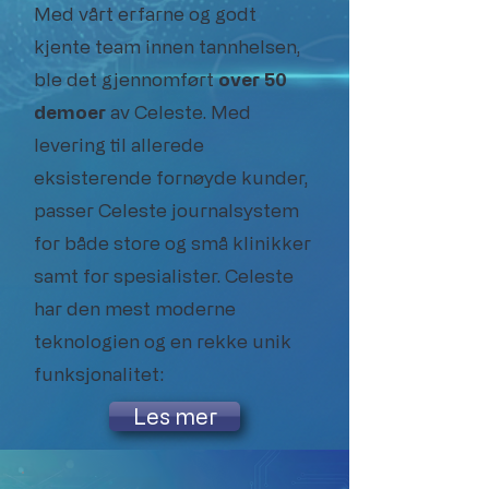
Med vårt erfarne og godt
kjente team innen tannhelsen,
ble det gjennomført
over 50
demoer
av Celeste. Med
levering til allerede
eksisterende fornøyde kunder,
passer Celeste journalsystem
for både store og små klinikker
samt for spesialister. Celeste
har den mest moderne
teknologien og en rekke unik
funksjonalitet:
Les mer