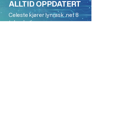
ALLTID OPPDATERT
Celeste kjører lynrask .net 8
teknologi
Celeste
Celeste Systems AS
Åpningstider support: Mandag -