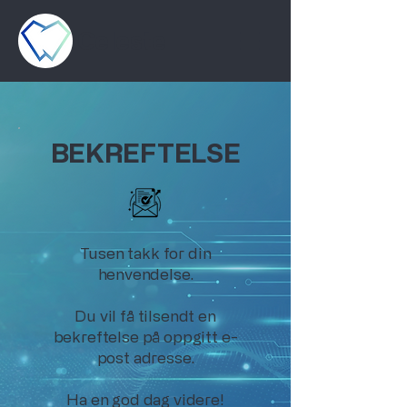
Celeste
BEKREFTELSE
Tusen takk for din
henvendelse.
Du vil få tilsendt en
bekreftelse på oppgitt e-
post adresse.
Ha en god dag videre!