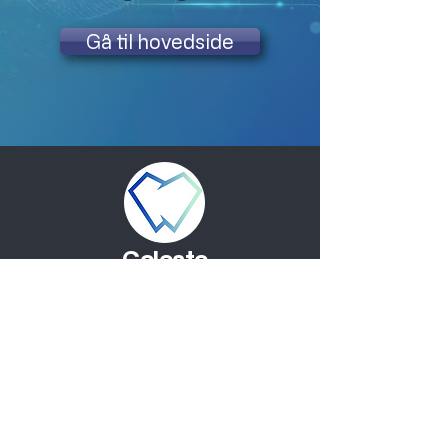
Gå til hovedside
Celeste
Celeste Systems AS
Åpningstider support: Mandag -
Fredag: 08:30 - 16:00
+47 92 92 36 00